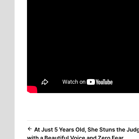
Post
At Just 5 Years Old, She Stuns the Jud
with a Beautiful Voice and Zero Fear