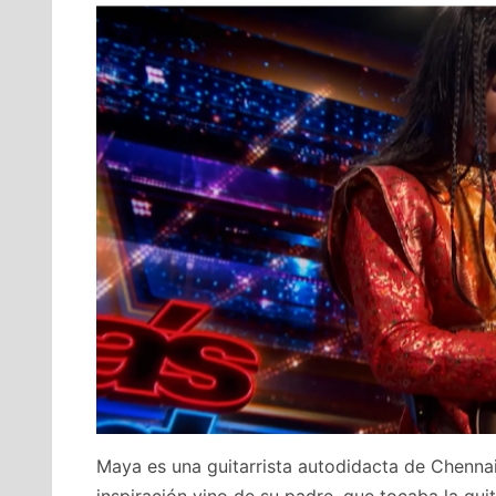
Maya es una guitarrista autodidacta de Chennai
inspiración vino de su padre, que tocaba la gu