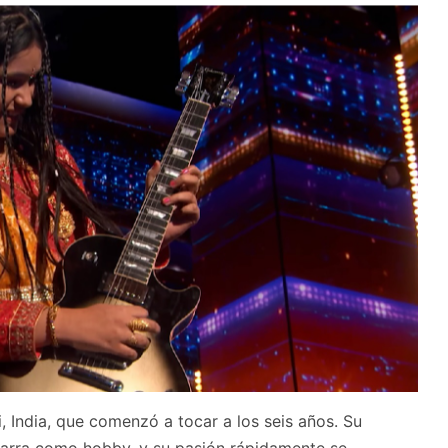
, India, que comenzó a tocar a los seis años. Su
itarra como hobby, y su pasión rápidamente se