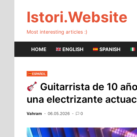
Skip
to
Istori.Website
content
Most interesting articles :)
HOME
ENGLISH
SPANISH
ESPAÑOL
Guitarrista de 10 a
una electrizante actua
Vahram
06.05.2026
0