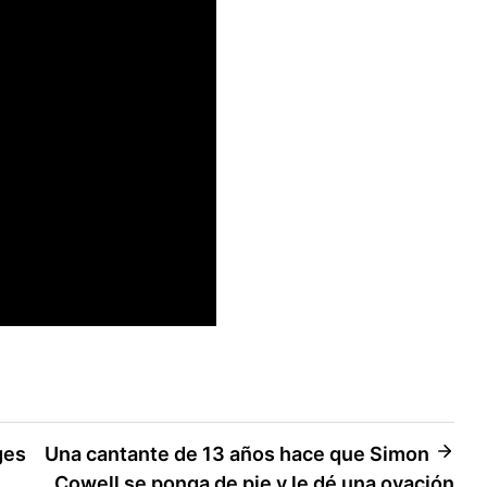
ges
Una cantante de 13 años hace que Simon
Cowell se ponga de pie y le dé una ovación